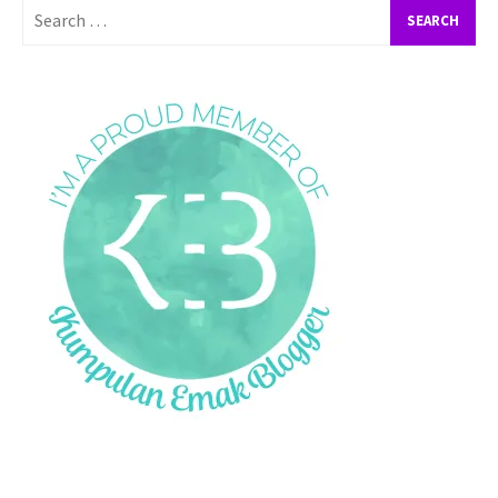
Search
for: