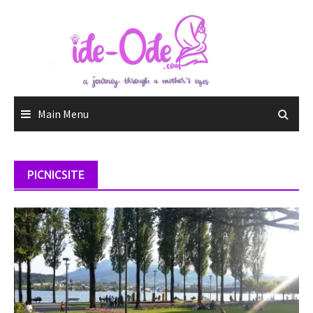
Skip
to
content
Main Menu
PICNICSITE