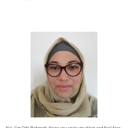
Hai, I’m Ode Rahmah. Hope you enjoy my blog and feel free