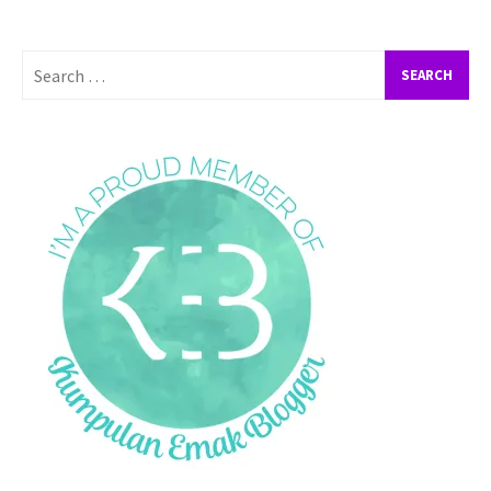
Search
for: