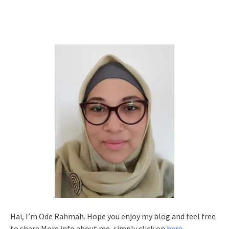
Hai, I’m Ode Rahmah. Hope you enjoy my blog and feel free
to share.More info about me, simply click on
here
.