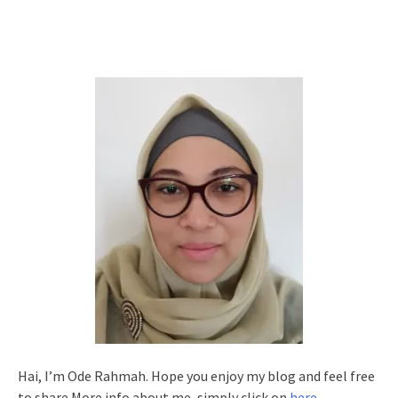
Hai, I’m Ode Rahmah. Hope you enjoy my blog and feel free
to share.More info about me, simply click on
here
.