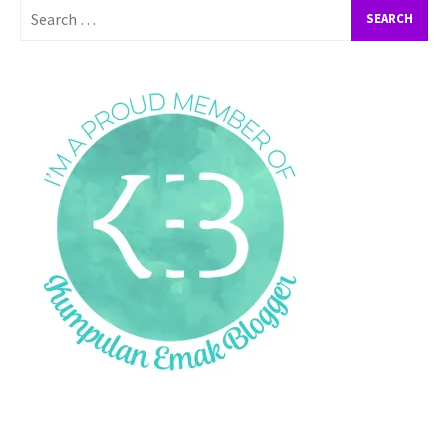
Search
for: