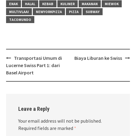
ENAK
HALAL
KEBAB
KULINER
MAKANAN
MIEWOK
MULTIVLAAI
NEWYORKPIZZA
PIZZA
SUBWAY
TACOMUNDO
Post
Transportasi Umum di
Biaya Liburan ke Swiss
navigation
Lucerne Swiss Part 1: dari
Basel Airport
Leave a Reply
Your email address will not be published.
Required fields are marked
*