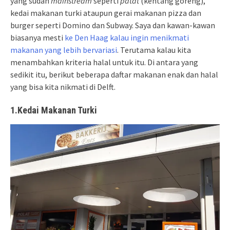
yang sudah
mainstream
seperti
patat
(kentang goreng),
kedai makanan turki ataupun gerai makanan pizza dan
burger seperti Domino dan Subway. Saya dan kawan-kawan
biasanya mesti
ke Den Haag kalau ingin menikmati
makanan yang lebih bervariasi
. Terutama kalau kita
menambahkan kriteria halal untuk itu. Di antara yang
sedikit itu, berikut beberapa daftar makanan enak dan halal
yang bisa kita nikmati di Delft.
1.Kedai Makanan Turki