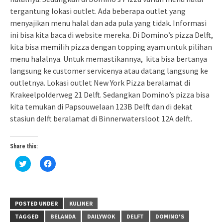
tergantung lokasi outlet. Ada beberapa outlet yang
menyajikan menu halal dan ada pula yang tidak. Informasi
ini bisa kita baca di website mereka. Di Domino’s pizza Delft,
kita bisa memilih pizza dengan topping ayam untuk pilihan
menu halalnya. Untuk memastikannya, kita bisa bertanya
langsung ke customer servicenya atau datang langsung ke
outletnya. Lokasi outlet New York Pizza beralamat di
Krakeelpolderweg 21 Delft. Sedangkan Domino’s pizza bisa
kita temukan di Papsouwelaan 123B Delft dan di dekat
stasiun delft beralamat di Binnerwatersloot 12A delft.
Share this:
Click
Click
to
to
share
share
on
on
Twitter
Facebook
(Opens
(Opens
in
in
POSTED UNDER
KULINER
new
new
window)
window)
TAGGED
BELANDA
DAILYWOK
DELFT
DOMINO'S