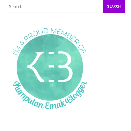
Search
for: